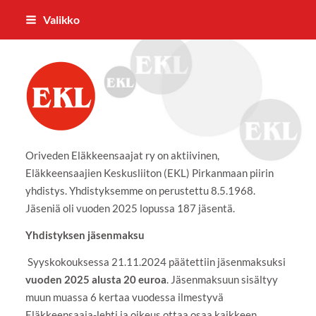
Siirry
Valikko
sivun
sisältöön
Oriveden Eläkkeensaajat ry
Oriveden Eläkkeensaajat ry on aktiivinen,
Eläkkeensaajien Keskusliiton (EKL) Pirkanmaan piirin
yhdistys. Yhdistyksemme on perustettu 8.5.1968.
Jäseniä oli vuoden 2025 lopussa 187 jäsentä.
Yhdistyksen jäsenmaksu
Syyskokouksessa 21.11.2024 päätettiin jäsenmaksuksi
vuoden 2025 alusta 20 euroa
. Jäsenmaksuun sisältyy
muun muassa 6 kertaa vuodessa ilmestyvä
Eläkkeensaaja-lehti ja oikeus ottaa osaa kaikkeen