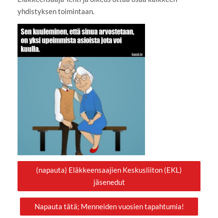
yhdistyksen toimintaan.
(napauta) Eläkkeensaajien Keskusliiton (EKL)
jäsenedut
Napauta tätä; Menneiden vuosien tapahtumia!