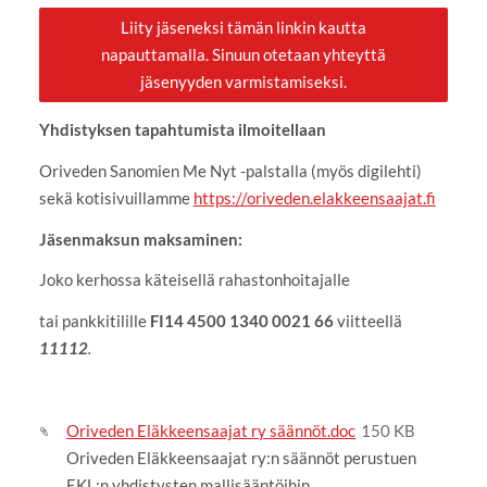
Liity jäseneksi tämän linkin kautta
napauttamalla. Sinuun otetaan yhteyttä
jäsenyyden varmistamiseksi.
Yhdistyksen tapahtumista ilmoitellaan
Oriveden Sanomien Me Nyt -palstalla (myös digilehti)
sekä kotisivuillamme
https://oriveden.elakkeensaajat.fi
Jäsenmaksun maksaminen:
Joko kerhossa käteisellä rahastonhoitajalle
tai pankkitilille
FI14 4500 1340 0021 66
viitteellä
11112
.
Oriveden Eläkkeensaajat ry säännöt.doc
150 KB
Oriveden Eläkkeensaajat ry:n säännöt perustuen
EKL:n yhdistysten mallisääntöihin.