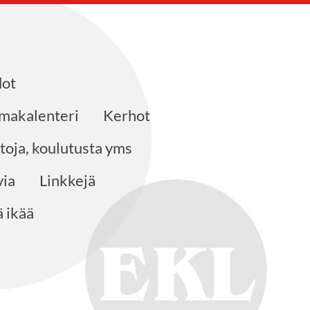
dot
makalenteri
Kerhot
ntoja, koulutusta yms
ia
Linkkejä
 ikää