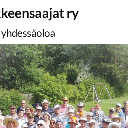
keensaajat ry
ta yhdessäoloa