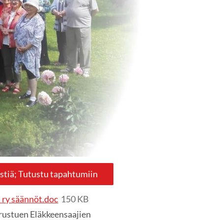
stiä; Tutustu tapahtumiin
 ry säännöt.doc
150 KB
rustuen Eläkkeensaajien