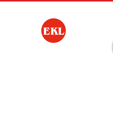
Siirry
sivun
sisältöön
Oriveden Eläkkeen