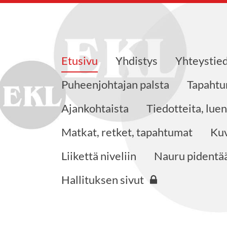
Etusivu
Yhdistys
Yhteystie
saajat ry
Puheenjohtajan palsta
Tapahtu
Ajankohtaista
Tiedotteita, lue
Matkat, retket, tapahtumat
Kuv
Liikettä niveliin
Nauru pidentää
Hallituksen sivut