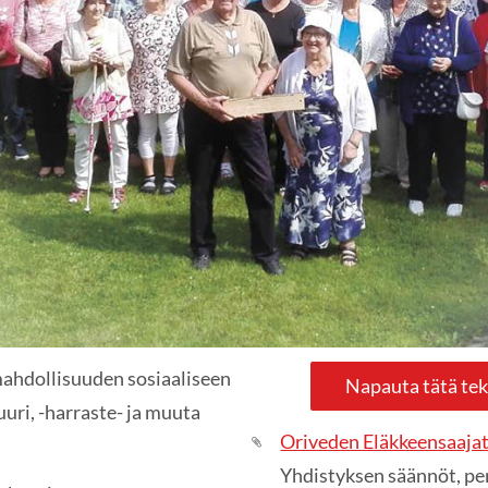
ahdollisuuden sosiaaliseen
Napauta tätä tek
uri, -harraste- ja muuta
Oriveden Eläkkeensaajat
Yhdistyksen säännöt, pe