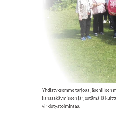
Yhdistyksemme tarjoaa jäsenilleen m
kanssakäymiseen järjestämällä kulttu
virkistystoimintaa.