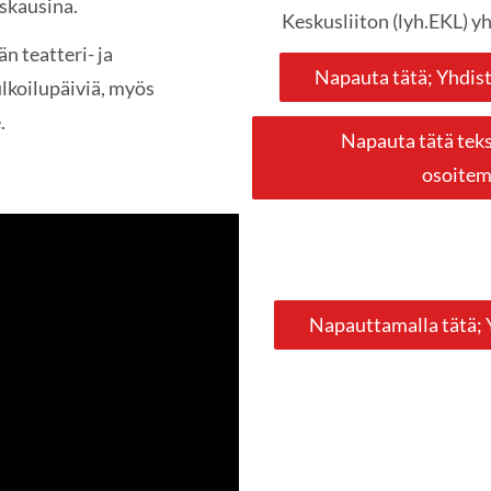
skausina.
Keskusliiton (lyh.EKL) y
n teatteri- ja
Napauta tätä; Yhdis
ulkoilupäiviä, myös
.
Napauta tätä tekst
osoitem
Napauttamalla tätä; 
stunut. Tarkista selaimen
ukset.