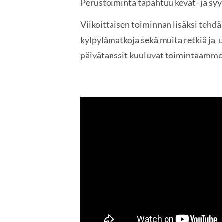
Perustoiminta tapahtuu kevät- ja syy
Viikoittaisen toiminnan lisäksi tehdää
kylpylämatkoja sekä muita retkiä ja 
päivätanssit kuuluvat toimintaamme
YouTube-videon näyttäminen ei onni
yksityisyysaset