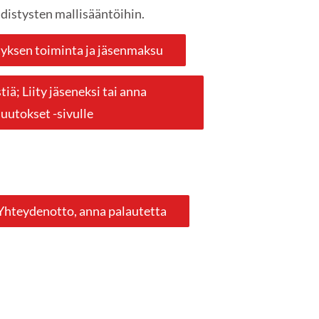
hdistysten mallisääntöihin.
tyksen toiminta ja jäsenmaksu
iä; Liity jäseneksi tai anna
uutokset -sivulle
Yhteydenotto, anna palautetta