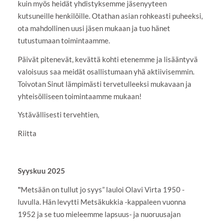
kuin myös heidät yhdistyksemme jäsenyyteen
kutsuneille henkilöille. Otathan asian rohkeasti puheeksi,
ota mahdollinen uusi jäsen mukaan ja tuo hänet
tutustumaan toimintaamme.
Päivät pitenevät, kevättä kohti etenemme ja lisääntyvä
valoisuus saa meidät osallistumaan yhä aktiivisemmin.
Toivotan Sinut lämpimästi tervetulleeksi mukavaan ja
yhteisölliseen toimintaamme mukaan!
Ystävällisesti tervehtien,
Riitta
Syyskuu 2025
"
Metsään on tullut jo syys” lauloi Olavi Virta 1950 -
luvulla. Hän levytti Metsäkukkia -kappaleen vuonna
1952 ja se tuo mieleemme lapsuus- ja nuoruusajan