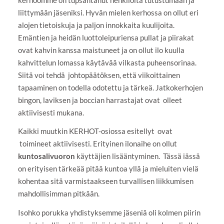
liittymään jäseniksi. Hyvän mielen kerhossa on ollut eri
alojen tietoiskuja ja paljon innokkaita kuulijoita.
Emäntien ja heidän luottoleipuriensa pullat ja piirakat
ovat kahvin kanssa maistuneet ja on ollut ilo kuulla
kahvittelun lomassa käytävää vilkasta puheensorinaa.
Siitä voi tehdä johtopäätöksen, että viikoittainen
tapaaminen on todella odotettu ja tärkeä. Jatkokerhojen
bingon, laviksen ja boccian harrastajat ovat olleet
aktiivisesti mukana.
Kaikki muutkin KERHOT-osiossa esitellyt ovat
toimineet aktiivisesti. Erityinen ilonaihe on ollut
kuntosalivuoron
käyttäjien lisääntyminen. Tässä iässä
on erityisen tärkeää pitää kuntoa yllä ja mieluiten vielä
kohentaa sitä varmistaakseen turvallisen liikkumisen
mahdollisimman pitkään.
Isohko porukka yhdistyksemme jäseniä oli kolmen piirin