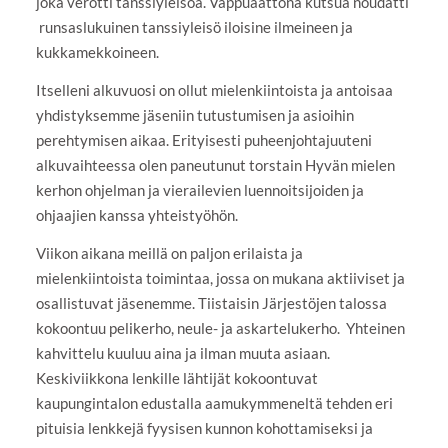
joka verotti tanssiyleisöä. Vappuaattona kutsua noudatti
runsaslukuinen tanssiyleisö iloisine ilmeineen ja
kukkamekkoineen.
Itselleni alkuvuosi on ollut mielenkiintoista ja antoisaa
yhdistyksemme jäseniin tutustumisen ja asioihin
perehtymisen aikaa. Erityisesti puheenjohtajuuteni
alkuvaihteessa olen paneutunut torstain Hyvän mielen
kerhon ohjelman ja vierailevien luennoitsijoiden ja
ohjaajien kanssa yhteistyöhön.
Viikon aikana meillä on paljon erilaista ja
mielenkiintoista toimintaa, jossa on mukana aktiiviset ja
osallistuvat jäsenemme. Tiistaisin Järjestöjen talossa
kokoontuu pelikerho, neule- ja askartelukerho. Yhteinen
kahvittelu kuuluu aina ja ilman muuta asiaan.
Keskiviikkona lenkille lähtijät kokoontuvat
kaupungintalon edustalla aamukymmeneltä tehden eri
pituisia lenkkejä fyysisen kunnon kohottamiseksi ja