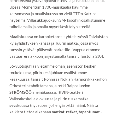
perinteisellä ystävänpäiväristeilyllä ja hauskaa oli ollut.
Upeaa Momentum 1900-musikaalia kävimme
katsomassa ja maaliskuussa on vielä TTT:n Katrina-
näytelmä. Villasukkajuoksun SM- kisoihin osallistuimme
talkoilemalla ja omalla myynti/esittelypisteellä.
Maaliskuussa on karaoketanssit yhteistyössä Talviaisten
kyläyhdistyksen kanssa ja Tuurin matka, jossa myös
tanssin ystävät pääsevät parketille. Vappua otamme
vastaan ennakkoon järjestämällä tanssit Taistolla 29.4.
55-vuotisjuhlaa vietämme oman jäsenistön kesken
toukokuussa, piirin kesäjuhlaan osallistumme
kesäkuussa, tanssit Rönnissä Nokian Harmonikkakerhon
Orkesterin tahdittamana ja retki Raippaluodon
STRÖMSÖ
Ön heinäkuussa, IRVIN-teatteri
Valkeakoskella elokuussa ja piirin ruskamatka
syyskuussa (nyt rupesi jo hengästyttämään). Näista
kaikista tietoa aikanaan
matkat, retket, tapahtumat
-