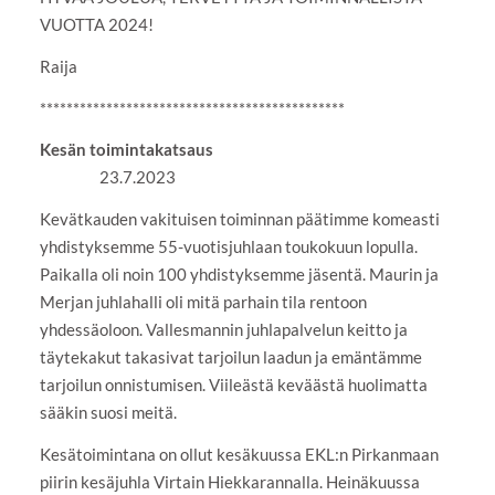
VUOTTA 2024!
Raija
**********************************************
Kesän toimintakatsaus
23.7.2023
Kevätkauden vakituisen toiminnan päätimme komeasti
yhdistyksemme 55-vuotisjuhlaan toukokuun lopulla.
Paikalla oli noin 100 yhdistyksemme jäsentä. Maurin ja
Merjan juhlahalli oli mitä parhain tila rentoon
yhdessäoloon. Vallesmannin juhlapalvelun keitto ja
täytekakut takasivat tarjoilun laadun ja emäntämme
tarjoilun onnistumisen. Viileästä keväästä huolimatta
sääkin suosi meitä.
Kesätoimintana on ollut kesäkuussa EKL:n Pirkanmaan
piirin kesäjuhla Virtain Hiekkarannalla. Heinäkuussa