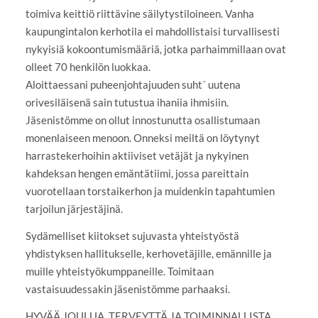
toimiva keittiö riittävine säilytystiloineen. Vanha
kaupungintalon kerhotila ei mahdollistaisi turvallisesti
nykyisiä kokoontumismääriä, jotka parhaimmillaan ovat
olleet 70 henkilön luokkaa.
Aloittaessani puheenjohtajuuden suht´ uutena
orivesiläisenä sain tutustua ihaniia ihmisiin.
Jäsenistömme on ollut innostunutta osallistumaan
monenlaiseen menoon. Onneksi meiltä on löytynyt
harrastekerhoihin aktiiviset vetäjät ja nykyinen
kahdeksan hengen emäntätiimi, jossa pareittain
vuorotellaan torstaikerhon ja muidenkin tapahtumien
tarjoilun järjestäjinä.
Sydämelliset kiitokset sujuvasta yhteistyöstä
yhdistyksen hallitukselle, kerhovetäjille, emännille ja
muille yhteistyökumppaneille. Toimitaan
vastaisuudessakin jäsenistömme parhaaksi.
HYVÄÄ JOULUA, TERVEYTTÄ JA TOIMINNALLISTA