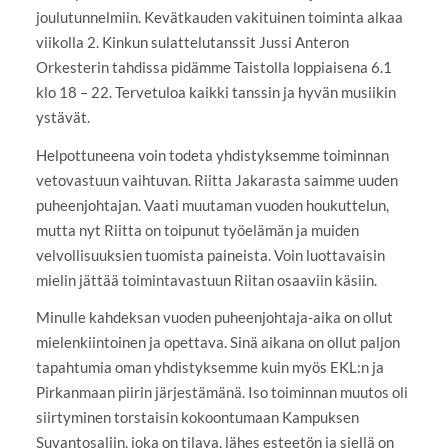
joulutunnelmiin. Kevätkauden vakituinen toiminta alkaa
viikolla 2. Kinkun sulattelutanssit Jussi Anteron
Orkesterin tahdissa pidämme Taistolla loppiaisena 6.1
klo 18 – 22. Tervetuloa kaikki tanssin ja hyvän musiikin
ystävät.
Helpottuneena voin todeta yhdistyksemme toiminnan
vetovastuun vaihtuvan. Riitta Jakarasta saimme uuden
puheenjohtajan. Vaati muutaman vuoden houkuttelun,
mutta nyt Riitta on toipunut työelämän ja muiden
velvollisuuksien tuomista paineista. Voin luottavaisin
mielin jättää toimintavastuun Riitan osaaviin käsiin.
Minulle kahdeksan vuoden puheenjohtaja-aika on ollut
mielenkiintoinen ja opettava. Sinä aikana on ollut paljon
tapahtumia oman yhdistyksemme kuin myös EKL:n ja
Pirkanmaan piirin järjestämänä. Iso toiminnan muutos oli
siirtyminen torstaisin kokoontumaan Kampuksen
Suvantosaliin, joka on tilava, lähes esteetön ja siellä on