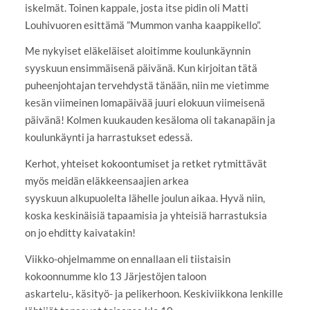
iskelmät. Toinen kappale, josta itse pidin oli Matti
Louhivuoren esittämä ”Mummon vanha kaappikello”.
Me nykyiset eläkeläiset aloitimme koulunkäynnin
syyskuun ensimmäisenä päivänä. Kun kirjoitan tätä
puheenjohtajan tervehdystä tänään, niin me vietimme
kesän viimeinen lomapäivää juuri elokuun viimeisenä
päivänä! Kolmen kuukauden kesäloma oli takanapäin ja
koulunkäynti ja harrastukset edessä.
Kerhot, yhteiset kokoontumiset ja retket rytmittävät
myös meidän eläkkeensaajien arkea
syyskuun alkupuolelta lähelle joulun aikaa. Hyvä niin,
koska keskinäisiä tapaamisia ja yhteisiä harrastuksia
on jo ehditty kaivatakin!
Viikko-ohjelmamme on ennallaan eli tiistaisin
kokoonnumme klo 13 Järjestöjen taloon
askartelu-, käsityö- ja pelikerhoon. Keskiviikkona lenkille