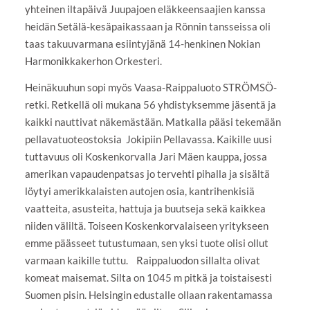
yhteinen iltapäivä Juupajoen eläkkeensaajien kanssa
heidän Setälä-kesäpaikassaan ja Rönnin tansseissa oli
taas takuuvarmana esiintyjänä 14-henkinen Nokian
Harmonikkakerhon Orkesteri.
Heinäkuuhun sopi myös Vaasa-Raippaluoto STRÖMSÖ-
retki. Retkellä oli mukana 56 yhdistyksemme jäsentä ja
kaikki nauttivat näkemästään. Matkalla pääsi tekemään
pellavatuoteostoksia Jokipiin Pellavassa. Kaikille uusi
tuttavuus oli Koskenkorvalla Jari Mäen kauppa, jossa
amerikan vapaudenpatsas jo tervehti pihalla ja sisältä
löytyi amerikkalaisten autojen osia, kantrihenkisiä
vaatteita, asusteita, hattuja ja buutseja sekä kaikkea
niiden väliltä. Toiseen Koskenkorvalaiseen yritykseen
emme päässeet tutustumaan, sen yksi tuote olisi ollut
varmaan kaikille tuttu. Raippaluodon sillalta olivat
komeat maisemat. Silta on 1045 m pitkä ja toistaisesti
Suomen pisin. Helsingin edustalle ollaan rakentamassa