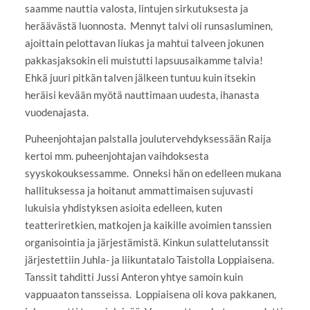
saamme nauttia valosta, lintujen sirkutuksesta ja
heräävästä luonnosta. Mennyt talvi oli runsasluminen,
ajoittain pelottavan liukas ja mahtui talveen jokunen
pakkasjaksokin eli muistutti lapsuusaikamme talvia!
Ehkä juuri pitkän talven jälkeen tuntuu kuin itsekin
heräisi kevään myötä nauttimaan uudesta, ihanasta
vuodenajasta.
Puheenjohtajan palstalla joulutervehdyksessään Raija
kertoi mm. puheenjohtajan vaihdoksesta
syyskokouksessamme. Onneksi hän on edelleen mukana
hallituksessa ja hoitanut ammattimaisen sujuvasti
lukuisia yhdistyksen asioita edelleen, kuten
teatteriretkien, matkojen ja kaikille avoimien tanssien
organisointia ja järjestämistä. Kinkun sulattelutanssit
järjestettiin Juhla- ja liikuntatalo Taistolla Loppiaisena.
Tanssit tahditti Jussi Anteron yhtye samoin kuin
vappuaaton tansseissa. Loppiaisena oli kova pakkanen,