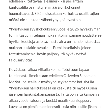
edelleen kiitettävää ja esimerkiksi perjantain
kuntosalilla osallistujien määrä on kohonnut
huomattavasti. Eikä muissakaan kerhoissa osallistujien
määrä ole suinkaan vähentynyt, päinvastoin.
Yhdistyksen syyskokouksen vuodelle 2026 hyväksymän
toimintasuunnitelman mukaan toimintamme noudattelee
hyviksi koettuja asioita, mutta aina on mahdollista ottaa
mukaan uusiakin avauksia. Etenkin sellaisia, joiden
toteuttaminen ei kovin paljon ylitä hyväksyttyä
talousarviota!
Kevätkausi alkaa viikolla kolme. Totuttuun tapaan
toiminnasta ilmoitetaan edelleen Oriveden Sanomien
MeNyt -palstalla ja myös yhdistyksemme kotisivulla.
Yhdistyksen hallituksessa on keskusteltu myös uusien
jäsenten hankintakampanjasta. Tältä pohjalta kampanja
alkaa vuoden alussa ja kestää maaliskuun loppuun.
Luvassa on pieniä huomionosoituksia niin uusille jäsenille