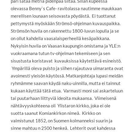
pari sataa metriä pidenpää siltaa. Sillan kupeessa
olevassa Benny`s Cafe- ravitolassa nautimme maukkaan
merellisen lounaan seisovasta pöydästä. Ei tuottanut
pettymystä myöskään Strömsö-ohjelman kuvauspaikka.
Strömsön huvila on rakennettu 1800-luvun lopulla ja se
on ollut kahdella vaasalaisperheellä kesäpaikkana.
Nykyisin huvila on Vaasan kaupungin omistama ja YLE:n
vuokraamana tutun tv-ohjelman tekemiseen ja sen
sisustusta koristavat kuvauksissa käytettävä esineistö.
Ympärillä oleva puisto ja siihen rajautuva uimaranta ovat
avoimesti yleisön käytössä. Matkanjohtaja lupasi meidän
ryhmämme saavan käydä naku-uinnilla, mutta ei tainnut
kukaan käyttää tätä etua. Varmasti moni sai askarteluun
tai puutarhaan liittyviä ideoita mukaansa. Viimeisenä
nähtävyyskohteena oli Ylistaron kirkko, joka ei ole
suotta saanut Komiankirkon nimeä. Kirkko on
valmistunut 1852, on Suomen kolmanneksi suurin ja
sinne mahtuu n 2500 henkeä. Lehterit ovat kahdessa