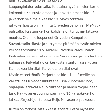
lähtijät tapaavat toisensa klo 10
kaupungintalon edustalla. Torstaina hyvän mielen kerho
kokoontuu seurustelemaan ja kahvittelemaan klo 12
ja kerhon ohjelma alkaa klo 13. Myös torstain
jatkokerhoista on maininta Oriveden Sanomien MeNyt -
palstalla. Torstain kerhon kohdalla on tullut merkittävä
muutos. Olemme luopuneet Oriveden Kampuksen
Suvantosalin tilasta ja siirrymme pitämään hyvän mielen
kerhoa torstaina 11.9. alkaen Oriveden Palvelutalon
Peilisaliin. Palvelutalo sijaitsee Särkäntien ja Eerolantien
kulmassa. Palvelutalo on keskustan tuntumassa kuten
Kampuksenkin tilat. Palvelutalon tilat ovat
täysin esteettömiä. Perjantaina klo 11 – 12 meille on
varattuna Oriveden liikuntahallissa kuntosalivuoro,
ohjaajina jatkavat Reijo Niiranen ja hänen työparinaan
Eino Rakkolainen. Sunnuntaisin klo 16 karaokekerho
jatkaa Järjestöjen talossa Reijo Niirasen ohjauksessa.
Kuten on monesti vitsikkäästi todettu, että myös me