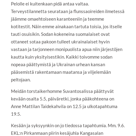
Pelolle ei kuitenkaan pidä antaa valtaa.
Terveystilannetta seurataan ja flunssaoireiden ilmetessä
jäämme omaehtoiseen karanteeniin ja teemme
kotitestit. Näin emme ainakaan tartuta toisia, jos itselle
tauti osuisikin. Sodan kokeneina suomalaiset ovat
ottaneet sotaa pakoon tulleet ukrainalaiset hyvin
vastaan ja tarjonneen monipuolista apua niin järjestöjen
kautta kuin yksityisestikin. Kaikki toivomme sodan
nopeaa päättymistä ja Ukrainan urhean kansan
pääsemistä rakentamaan maatansa ja viljelemään
peltojaan.
Meidän torstaikerhomme Suvantosalissa päättyvät
kevään osalta 5.5, päiväretki, jonka pääkohteena on
Anne Mattilan Taidekahvila on 12.5 ja ulkotapahtuma
19.5.
Kesään ja syksyynkin on jo tiedossa tapahtumia. Mm. 9.6.
EKL:n Pirkanmaan piirin kesäjuhla Kangasalan