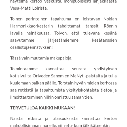
näytelmä kertoo Veskusta, monipuolisesti lahjakkaasta
Vesa-Matti Loirista.
Toinen perinteinen tapahtuma on loistavan Nokian
Harmonikkaorkesterin tahdittamat tanssit Rönnin
lavalla heinäkuussa. Toivon, että tulevana kesänä
saavutamme järjestämiemme kesätanssien
osallistujaennätyksen!
Tässä vain muutamia makupaloja.
Toimintaamme kannattaa seurata yhdistyksen
kotisivuilta Oriveden Sanomien MeNyt -palstalta ja tulla
kuulemaan paikan päälle. Torstain hyvän mielen kerhossa
saa retkistä ja tapahtumista yksityiskohtaista tietoa ja
ilmoittautuminen niihin onnistuu saman tien.
TERVETULOA KAIKKI MUKAAN!
Näistä retkistä ja tilaisuuksista kannattaa kertoa
mahdollisimman monelle, niin etu- kuin jälkikäteenkin.