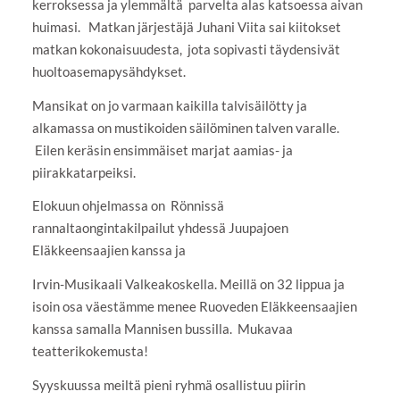
kerroksessa ja ylemmältä parvelta alas katsoessa aivan
huimasi. Matkan järjestäjä Juhani Viita sai kiitokset
matkan kokonaisuudesta, jota sopivasti täydensivät
huoltoasemapysähdykset.
Mansikat on jo varmaan kaikilla talvisäilötty ja
alkamassa on mustikoiden säilöminen talven varalle.
Eilen keräsin ensimmäiset marjat aamias- ja
piirakkatarpeiksi.
Elokuun ohjelmassa on Rönnissä
rannaltaongintakilpailut yhdessä Juupajoen
Eläkkeensaajien kanssa ja
Irvin-Musikaali Valkeakoskella. Meillä on 32 lippua ja
isoin osa väestämme menee Ruoveden Eläkkeensaajien
kanssa samalla Mannisen bussilla. Mukavaa
teatterikokemusta!
Syyskuussa meiltä pieni ryhmä osallistuu piirin