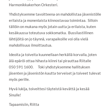
Harmonikkakerhon Orkesteri.
Yhdistyksemme tavoitteena on mahdollistaa jäsenistölle
erilaista ja monenlaista kiinnostavaa toimintaa. Silloin
tällöin on mukana myös jotain uutta ja erilaista, kuten
kesäkuussa toteutuva sokkomatka. Bussilastillinen
lähtijöitä on jo täynnä, varapaikoille voi olla vielä
mahdollisuus ilmoittautua.
Ideoita ja toiveita kuunnellaan herkällä korvalla, joten
älä epäröi ottaa hihasta kiinni tai pirauttaa Riitalle
050 591 1600. Toki yhdistyksemme hallituksen
jäsenten ja jäsenistön kautta terveiset ja toiveet tulevat
myös perille.
Hyvä lukija, toiveittesi täyteistä kevättä ja kesää
Sinulle!
Tapaamisiin, Riitta