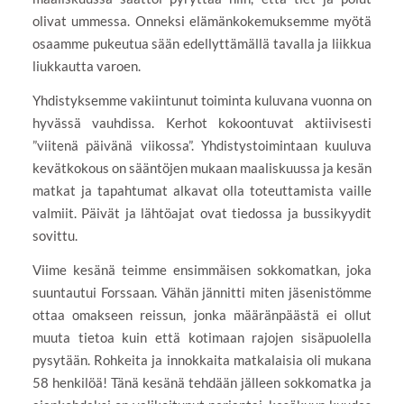
olivat ummessa. Onneksi elämänkokemuksemme myötä
osaamme pukeutua sään edellyttämällä tavalla ja liikkua
liukkautta varoen.
Yhdistyksemme vakiintunut toiminta kuluvana vuonna on
hyvässä vauhdissa. Kerhot kokoontuvat aktiivisesti
”viitenä päivänä viikossa”. Yhdistystoimintaan kuuluva
kevätkokous on sääntöjen mukaan maaliskuussa ja kesän
matkat ja tapahtumat alkavat olla toteuttamista vaille
valmiit. Päivät ja lähtöajat ovat tiedossa ja bussikyydit
sovittu.
Viime kesänä teimme ensimmäisen sokkomatkan, joka
suuntautui Forssaan. Vähän jännitti miten jäsenistömme
ottaa omakseen reissun, jonka määränpäästä ei ollut
muuta tietoa kuin että kotimaan rajojen sisäpuolella
pysytään. Rohkeita ja innokkaita matkalaisia oli mukana
58 henkilöä! Tänä kesänä tehdään jälleen sokkomatka ja