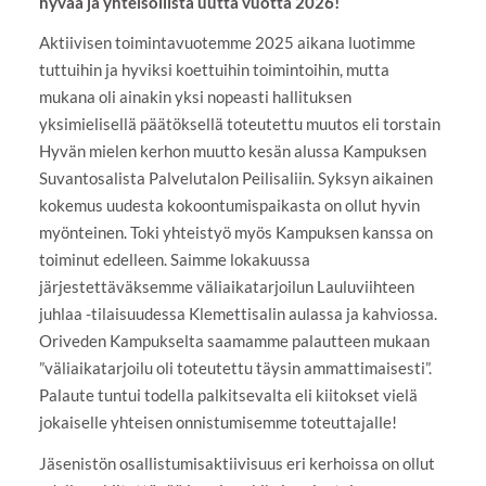
hyvää ja yhteisöllistä uutta vuotta 2026!
Aktiivisen toimintavuotemme 2025 aikana luotimme
tuttuihin ja hyviksi koettuihin toimintoihin, mutta
mukana oli ainakin yksi nopeasti hallituksen
yksimielisellä päätöksellä toteutettu muutos eli torstain
Hyvän mielen kerhon muutto kesän alussa Kampuksen
Suvantosalista Palvelutalon Peilisaliin. Syksyn aikainen
kokemus uudesta kokoontumispaikasta on ollut hyvin
myönteinen. Toki yhteistyö myös Kampuksen kanssa on
toiminut edelleen. Saimme lokakuussa
järjestettäväksemme väliaikatarjoilun Lauluviihteen
juhlaa -tilaisuudessa Klemettisalin aulassa ja kahviossa.
Oriveden Kampukselta saamamme palautteen mukaan
”väliaikatarjoilu oli toteutettu täysin ammattimaisesti”.
Palaute tuntui todella palkitsevalta eli kiitokset vielä
jokaiselle yhteisen onnistumisemme toteuttajalle!
Jäsenistön osallistumisaktiivisuus eri kerhoissa on ollut