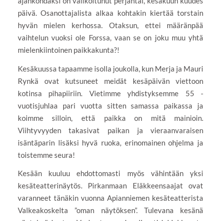
ajankohdaksi on valikoitunut perjantai, kesäkuun kuudes
päivä. Osanottajalista alkaa kohtakin kiertää torstain
hyvän mielen kerhossa. Otaksun, ettei määränpää
vaihtelun vuoksi ole Forssa, vaan se on joku muu yhtä
mielenkiintoinen paikkakunta?!
Kesäkuussa tapaamme isolla joukolla, kun Merja ja Mauri
Rynkä ovat kutsuneet meidät kesäpäivän viettoon
kotinsa pihapiiriin. Vietimme yhdistyksemme 55 -
vuotisjuhlaa pari vuotta sitten samassa paikassa ja
koimme silloin, että paikka on mitä mainioin.
Viihtyvyyden takasivat paikan ja vieraanvaraisen
isäntäparin lisäksi hyvä ruoka, erinomainen ohjelma ja
toistemme seura!
Kesään kuuluu ehdottomasti myös vähintään yksi
kesäteatterinäytös. Pirkanmaan Eläkkeensaajat ovat
varanneet tänäkin vuonna Apianniemen kesäteatterista
Valkeakoskelta ”oman näytöksen”. Tulevana kesänä