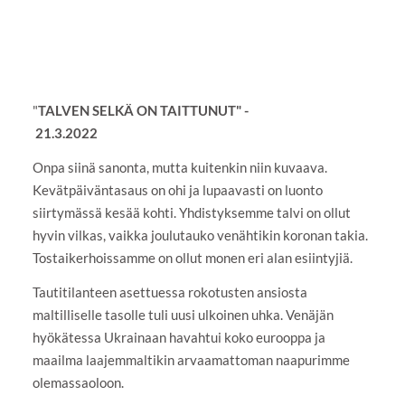
"
TALVEN SELKÄ ON TAITTUNUT" -
21.3.2022
Onpa siinä sanonta, mutta kuitenkin niin kuvaava.
Kevätpäiväntasaus on ohi ja lupaavasti on luonto
siirtymässä kesää kohti. Yhdistyksemme talvi on ollut
hyvin vilkas, vaikka joulutauko venähtikin koronan takia.
Tostaikerhoissamme on ollut monen eri alan esiintyjiä.
Tautitilanteen asettuessa rokotusten ansiosta
maltilliselle tasolle tuli uusi ulkoinen uhka. Venäjän
hyökätessa Ukrainaan havahtui koko eurooppa ja
maailma laajemmaltikin arvaamattoman naapurimme
olemassaoloon.