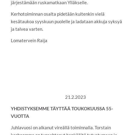
järjestämään ruskamatkaan Ylläkselle.
Kerhotoiminnan osalta pidetään kuitenkin vielä
kesätaukoa syyskuun puolelle ja ladataan akkuja syksyä
ja talvea varten.
Lomatervein Raija
21.2.2023
YHDISTYKSEMME TÄYTTÄÄ TOUKOKUUSSA 55-
VUOTTA
Juhlavuosi on alkanut vireällä toiminnalla. Torstain
kerhoomme on tupsahtanut henkilöitä tutustumaan ja