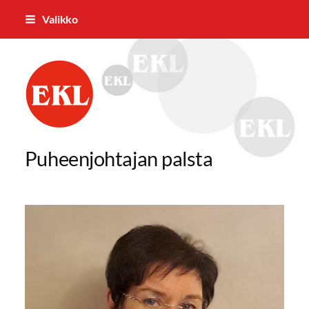
Siirry
Valikko
sivun
sisältöön
Oriveden Eläkkeensaajat ry
Puheenjohtajan palsta