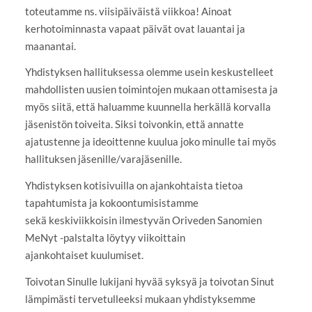
toteutamme ns. viisipäiväistä viikkoa! Ainoat
kerhotoiminnasta vapaat päivät ovat lauantai ja
maanantai.
Yhdistyksen hallituksessa olemme usein keskustelleet
mahdollisten uusien toimintojen mukaan ottamisesta ja
myös siitä, että haluamme kuunnella herkällä korvalla
jäsenistön toiveita. Siksi toivonkin, että annatte
ajatustenne ja ideoittenne kuulua joko minulle tai myös
hallituksen jäsenille/varajäsenille.
Yhdistyksen kotisivuilla on ajankohtaista tietoa
tapahtumista ja kokoontumisistamme
sekä keskiviikkoisin ilmestyvän Oriveden Sanomien
MeNyt -palstalta löytyy viikoittain
ajankohtaiset kuulumiset.
Toivotan Sinulle lukijani hyvää syksyä ja toivotan Sinut
lämpimästi tervetulleeksi mukaan yhdistyksemme