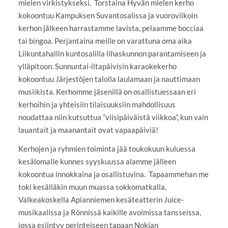
mielen virkistykseksi. Torstaina Hyvän mielen kerho
kokoontuu Kampuksen Suvantosalissa ja vuoroviikoin
kerhon jälkeen harrastamme lavista, pelaamme bocciaa
tai bingoa. Perjantaina meille on varattuna oma aika
Liikuntahallin kuntosalilla lihaskunnon parantamiseen ja
ylläpitoon. Sunnuntai-iltapäivisin karaokekerho
kokoontuu Järjestöjen talolla laulamaan ja nauttimaan
musiikista. Kerhomme jäsenillä on osallistuessaan eri
kerhoihin ja yhteisiin tilaisuuksiin mahdollisuus
noudattaa niin kutsuttua ”viisipäiväistä viikkoa”, kun vain
lauantait ja maanantait ovat vapaapäiviä!
Kerhojen ja ryhmien toiminta jää toukokuun kuluessa
kesälomalle kunnes syyskuussa alamme jälleen
kokoontua innokkaina ja osallistuvina. Tapaammehan me
toki kesälläkin muun muassa sokkomatkalla,
Valkeakoskella Apianniemen kesäteatterin Juice-
musikaalissa ja Rönnissä kaikille avoimissa tansseissa,
jossa esiintyy perinteiseen tapaan Nokian