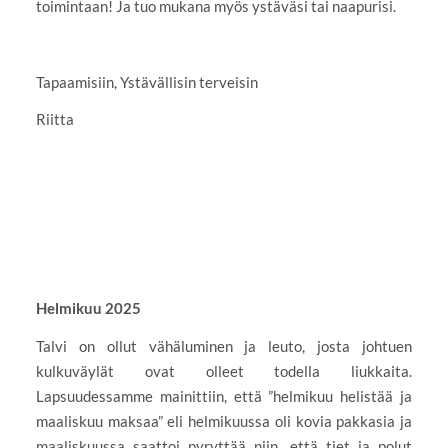
toimintaan! Ja tuo mukana myös ystäväsi tai naapurisi.
Tapaamisiin, Ystävällisin terveisin
Riitta
Helmikuu 2025
Talvi on ollut vähäluminen ja leuto, josta johtuen
kulkuväylät ovat olleet todella liukkaita.
Lapsuudessamme mainittiin, että ”helmikuu helistää ja
maaliskuu maksaa” eli helmikuussa oli kovia pakkasia ja
maaliskuussa saattoi pyryttää niin, että tiet ja polut